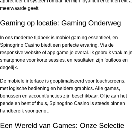
apprecieer dit systeem omdat het mijn loyaliteit erkent en extra
meerwaarde geeft.
Gaming op locatie: Gaming Onderweg
In ons moderne tijdperk is mobiel gaming essentieel, en
Spinogrino Casino biedt een perfecte ervaring. Via de
responsive website of app game je overal. Ik gebruik vaak mijn
smartphone voor korte sessies, en resultaten zijn foutloos en
degelijk.
De mobiele interface is geoptimaliseerd voor touchscreens,
met logische bediening en heldere graphics. Alle games,
bonussen en accountfuncties zijn beschikbaar. Of je aan het
pendelen bent of thuis, Spinogrino Casino is steeds binnen
handbereik voor genot.
Een Wereld van Games: Onze Selectie