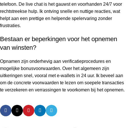
telefoon. De live chat is het gauwst en voorhanden 24/7 voor
rechtstreekse hulp. Ik ontving snelle en nuttige reacties, wat
helpt aan een prettige en helpende spelervaring zonder
frustraties.
Bestaan er beperkingen voor het opnemen
van winsten?
Opnamen zijn onderhevig aan verificatieprocedures en
mogelijke bonusvoorwaarden. Over het algemeen zijn
uitkeringen snel, vooral met e-wallets in 24 uur. Ik beveel aan
om de concrete voorwaarden te lezen om soepele transacties
te verzekeren en verrassingen te voorkomen bij het opnemen.