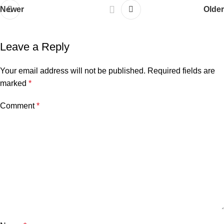
Newer
Older
Leave a Reply
Your email address will not be published.
Required fields are
marked
*
Comment
*