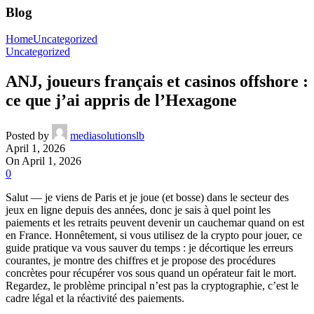
Blog
Home
Uncategorized
Uncategorized
ANJ, joueurs français et casinos offshore :
ce que j’ai appris de l’Hexagone
Posted by
mediasolutionslb
April 1, 2026
On April 1, 2026
0
Salut — je viens de Paris et je joue (et bosse) dans le secteur des
jeux en ligne depuis des années, donc je sais à quel point les
paiements et les retraits peuvent devenir un cauchemar quand on est
en France. Honnêtement, si vous utilisez de la crypto pour jouer, ce
guide pratique va vous sauver du temps : je décortique les erreurs
courantes, je montre des chiffres et je propose des procédures
concrètes pour récupérer vos sous quand un opérateur fait le mort.
Regardez, le problème principal n’est pas la cryptographie, c’est le
cadre légal et la réactivité des paiements.