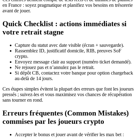
en France : soyez pragmatique et planifiez vos besoins en trésorerie
avant de jouer.
Quick Checklist : actions immédiates si
votre retrait stagne
Capture du statut avec date visible (écran + sauvegarde).
Rassemblez ID, justificatif domicile, RIB, preuves SoF
crypto.
Envoyez message clair au support (numéro ticket demandé).
Ne rejouez pas et n’annulez pas le retrait.
Si dépôt CB, contactez votre banque pour option chargeback
au-delà de 14 jours.
Ces étapes simples évitent la plupart des erreurs que font les joueurs
pressés ; suivez‑les et vous maximisez vos chances de récupération
sans tourner en rond.
Erreurs fréquentes (Common Mistakes)
commises par les joueurs crypto
Accepter le bonus et jouer avant de vérifier les max bet :