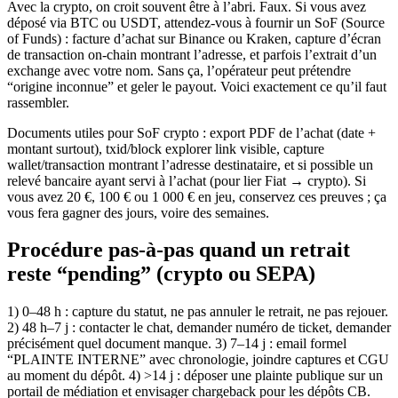
Avec la crypto, on croit souvent être à l’abri. Faux. Si vous avez
déposé via BTC ou USDT, attendez‑vous à fournir un SoF (Source
of Funds) : facture d’achat sur Binance ou Kraken, capture d’écran
de transaction on‑chain montrant l’adresse, et parfois l’extrait d’un
exchange avec votre nom. Sans ça, l’opérateur peut prétendre
“origine inconnue” et geler le payout. Voici exactement ce qu’il faut
rassembler.
Documents utiles pour SoF crypto : export PDF de l’achat (date +
montant surtout), txid/block explorer link visible, capture
wallet/transaction montrant l’adresse destinataire, et si possible un
relevé bancaire ayant servi à l’achat (pour lier Fiat → crypto). Si
vous avez 20 €, 100 € ou 1 000 € en jeu, conservez ces preuves ; ça
vous fera gagner des jours, voire des semaines.
Procédure pas-à‑pas quand un retrait
reste “pending” (crypto ou SEPA)
1) 0–48 h : capture du statut, ne pas annuler le retrait, ne pas rejouer.
2) 48 h–7 j : contacter le chat, demander numéro de ticket, demander
précisément quel document manque. 3) 7–14 j : email formel
“PLAINTE INTERNE” avec chronologie, joindre captures et CGU
au moment du dépôt. 4) >14 j : déposer une plainte publique sur un
portail de médiation et envisager chargeback pour les dépôts CB.