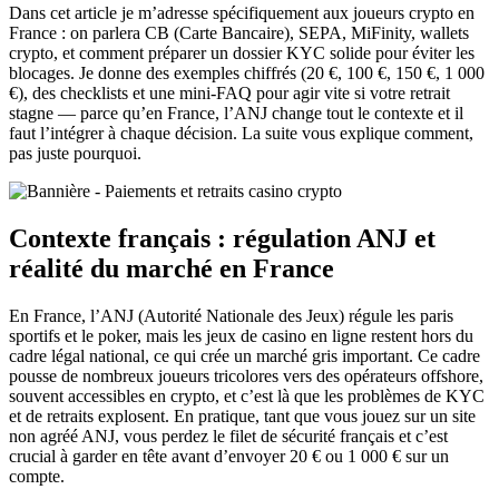
Dans cet article je m’adresse spécifiquement aux joueurs crypto en
France : on parlera CB (Carte Bancaire), SEPA, MiFinity, wallets
crypto, et comment préparer un dossier KYC solide pour éviter les
blocages. Je donne des exemples chiffrés (20 €, 100 €, 150 €, 1 000
€), des checklists et une mini‑FAQ pour agir vite si votre retrait
stagne — parce qu’en France, l’ANJ change tout le contexte et il
faut l’intégrer à chaque décision. La suite vous explique comment,
pas juste pourquoi.
Contexte français : régulation ANJ et
réalité du marché en France
En France, l’ANJ (Autorité Nationale des Jeux) régule les paris
sportifs et le poker, mais les jeux de casino en ligne restent hors du
cadre légal national, ce qui crée un marché gris important. Ce cadre
pousse de nombreux joueurs tricolores vers des opérateurs offshore,
souvent accessibles en crypto, et c’est là que les problèmes de KYC
et de retraits explosent. En pratique, tant que vous jouez sur un site
non agréé ANJ, vous perdez le filet de sécurité français et c’est
crucial à garder en tête avant d’envoyer 20 € ou 1 000 € sur un
compte.