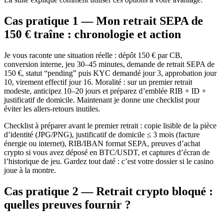
Cas pratique 1 — Mon retrait SEPA de
150 € traîne : chronologie et action
Je vous raconte une situation réelle : dépôt 150 € par CB,
conversion interne, jeu 30–45 minutes, demande de retrait SEPA de
150 €, statut “pending” puis KYC demandé jour 3, approbation jour
10, virement effectif jour 16. Moralité : sur un premier retrait
modeste, anticipez 10–20 jours et préparez d’emblée RIB + ID +
justificatif de domicile. Maintenant je donne une checklist pour
éviter les allers‑retours inutiles.
Checklist à préparer avant le premier retrait : copie lisible de la pièce
d’identité (JPG/PNG), justificatif de domicile ≤ 3 mois (facture
énergie ou internet), RIB/IBAN format SEPA, preuves d’achat
crypto si vous avez déposé en BTC/USDT, et captures d’écran de
l’historique de jeu. Gardez tout daté : c’est votre dossier si le casino
joue à la montre.
Cas pratique 2 — Retrait crypto bloqué :
quelles preuves fournir ?