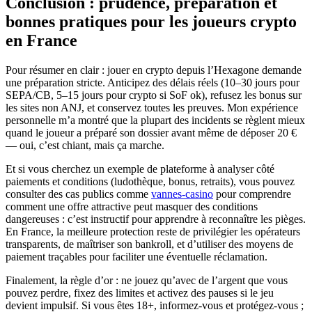
Conclusion : prudence, préparation et
bonnes pratiques pour les joueurs crypto
en France
Pour résumer en clair : jouer en crypto depuis l’Hexagone demande
une préparation stricte. Anticipez des délais réels (10–30 jours pour
SEPA/CB, 5–15 jours pour crypto si SoF ok), refusez les bonus sur
les sites non ANJ, et conservez toutes les preuves. Mon expérience
personnelle m’a montré que la plupart des incidents se règlent mieux
quand le joueur a préparé son dossier avant même de déposer 20 €
— oui, c’est chiant, mais ça marche.
Et si vous cherchez un exemple de plateforme à analyser côté
paiements et conditions (ludothèque, bonus, retraits), vous pouvez
consulter des cas publics comme
vannes-casino
pour comprendre
comment une offre attractive peut masquer des conditions
dangereuses : c’est instructif pour apprendre à reconnaître les pièges.
En France, la meilleure protection reste de privilégier les opérateurs
transparents, de maîtriser son bankroll, et d’utiliser des moyens de
paiement traçables pour faciliter une éventuelle réclamation.
Finalement, la règle d’or : ne jouez qu’avec de l’argent que vous
pouvez perdre, fixez des limites et activez des pauses si le jeu
devient impulsif. Si vous êtes 18+, informez‑vous et protégez-vous ;