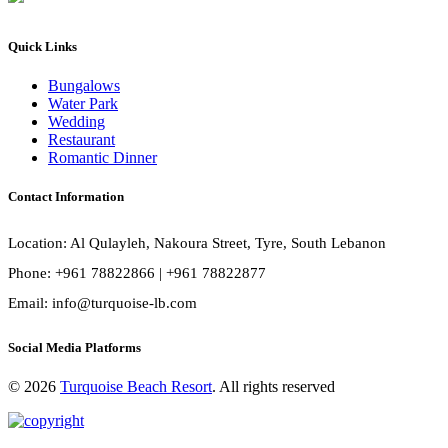
Quick Links
Bungalows
Water Park
Wedding
Restaurant
Romantic Dinner
Contact Information
Location: Al Qulayleh, Nakoura Street, Tyre, South Lebanon
Phone: +961 78822866 | +961 78822877
Email: info@turquoise-lb.com
Social Media Platforms
© 2026
Turquoise Beach Resort
. All rights reserved