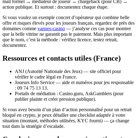
mail formel → médiateur de joueur → chargeback (pour CB) →
action publique. Et surtout : documentez chaque étape.
Si vous voulez un exemple concret d’opérateur qui combine belle
offre et risques élevés pour les joueurs français, regardez de près des
domaines comme
vannes-casino
— j’analyse ces cas pour montrer
que la belle vitrine ne garantit pas le paiement. Mais plus important
que le nom, c’est la méthode : vérifiez licence, testez retrait,
documentez.
Ressources et contacts utiles (France)
ANJ (Autorité Nationale des Jeux) — site officiel pour
vérifier le cadre légal en France.
Joueurs Info Service — aide et numéros pour jeu responsable
: 09 74 75 13 13.
Portails de médiation : Casino.guru, AskGamblers (pour
publier plainte et créer pression publique).
Si vous avez besoin d’un plan d’action personnalisé pour un retrait
bloqué en crypto, je peux détailler une checklist adaptée à votre
situation (montant, méthodes utilisées, KYC fourni) — ça change
tout dans la stratégie d’escalade.