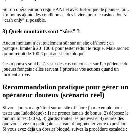
Sur un opérateur non régulé ANJ et avec historique de plaintes, oui.
Un bonus ajoute des conditions et des leviers pour le casino. Jouez
“cash only” si possible.
3) Quels montants sont “sûrs” ?
Aucun montant n’est totalement sûr sur un site offshore ; en
pratique, limiter à 20–100 € pour tester réduit le risque. Mais sachez
qu’un retrait de 100 € peut aussi être bloqué.
Ces réponses sont basées sur des cas concrets et sur l’expérience de
joueurs français ; elles servent à prioriser vos actions quand un
incident arrive.
Recommandation pratique pour gérer un
opérateur douteux (scénario réel)
Si vous jouez malgré tout sur un site offshore (par exemple pour
tester une ludothèque) : 1) ne prenez jamais de bonus, 2) déposez le
minimum test (20 €), 3) gardez toutes les preuves et 4) retirez dès
que vous avez un petit gain — avant d’augmenter votre exposition.
Si vous avez déjà un dossier bloqué, suivez la procédure escalade :